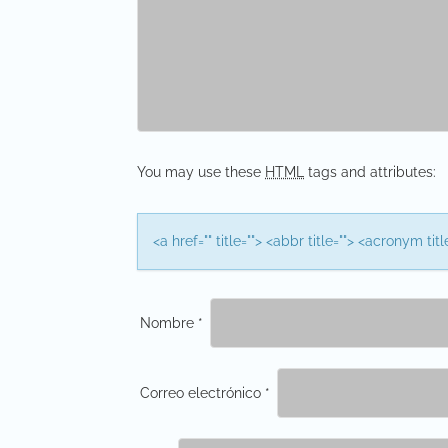
v
i
g
a
t
You may use these
HTML
tags and attributes:
i
o
<a href="" title=""> <abbr title=""> <acronym t
n
Nombre
*
Correo electrónico
*