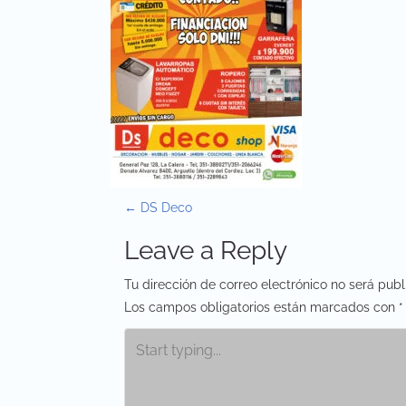
P
←
DS Deco
o
Leave a Reply
s
Tu dirección de correo electrónico no será publ
t
Los campos obligatorios están marcados con
*
n
a