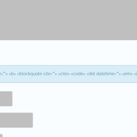
itle=""> <b> <blockquote cite=""> <cite> <code> <del datetime=""> <em> <i