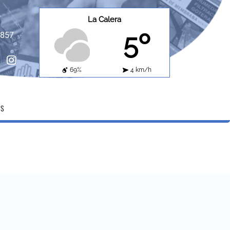
La Calera
5º
8857
ebook
instagram
69%
4 km/h
OS