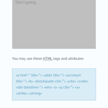
a
v
i
g
a
t
i
You may use these
HTML
tags and attributes:
o
n
<a href="" title=""> <abbr title=""> <acronym
title=""> <b> <blockquote cite=""> <cite> <code>
<del datetime=""> <em> <i> <q cite=""> <s>
<strike> <strong>