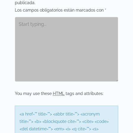
t
publicada.
Los campos obligatorios están marcados con
*
n
a
v
i
g
a
t
i
You may use these
HTML
tags and attributes:
o
n
<a href="" title=""> <abbr title=""> <acronym
title=""> <b> <blockquote cite=""> <cite> <code>
<del datetime=""> <em> <i> <q cite=""> <s>