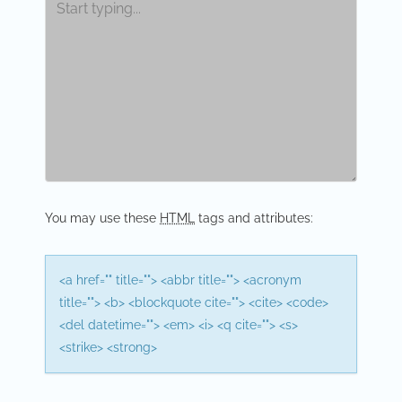
a
v
i
g
a
t
i
You may use these
HTML
tags and attributes:
o
n
<a href="" title=""> <abbr title=""> <acronym
title=""> <b> <blockquote cite=""> <cite> <code>
<del datetime=""> <em> <i> <q cite=""> <s>
<strike> <strong>