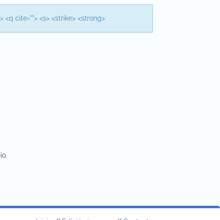
> <q cite=""> <s> <strike> <strong>
io.