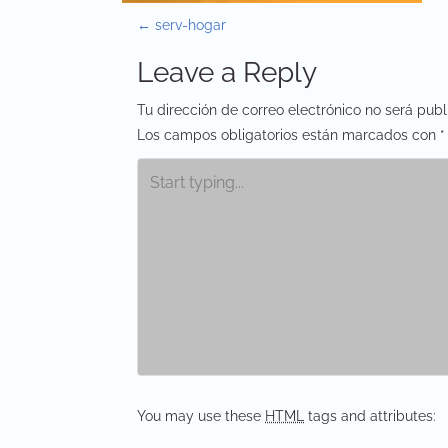
P
←
serv-hogar
o
Leave a Reply
s
Tu dirección de correo electrónico no será publ
t
Los campos obligatorios están marcados con
*
n
a
v
i
g
a
t
You may use these
HTML
tags and attributes:
i