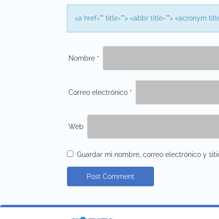
o
<a href="" title=""> <abbr title=""> <acronym t
n
Nombre
*
Correo electrónico
*
Web
Guardar mi nombre, correo electrónico y si