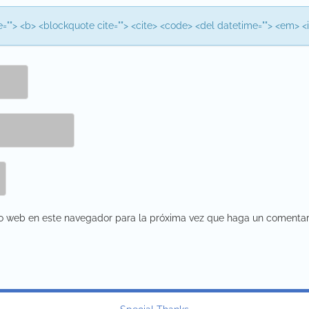
itle=""> <b> <blockquote cite=""> <cite> <code> <del datetime=""> <em> <i
tio web en este navegador para la próxima vez que haga un comentar