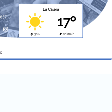
La Calera
17º
8857
ebook
instagram
30%
22 km/h
OS