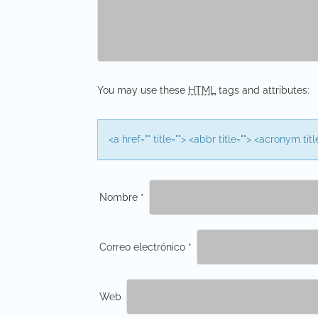
i
g
a
t
You may use these
HTML
tags and attributes:
i
o
<a href="" title=""> <abbr title=""> <acronym t
n
Nombre
*
Correo electrónico
*
Web