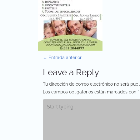
P
←
Entrada anterior
o
Leave a Reply
s
Tu dirección de correo electrónico no será publ
t
Los campos obligatorios están marcados con
*
n
a
v