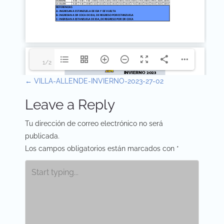
1/2
P
←
VILLA-ALLENDE-INVIERNO-2023-27-02
o
Leave a Reply
s
Tu dirección de correo electrónico no será
t
publicada.
Los campos obligatorios están marcados con
*
n
a
v
i