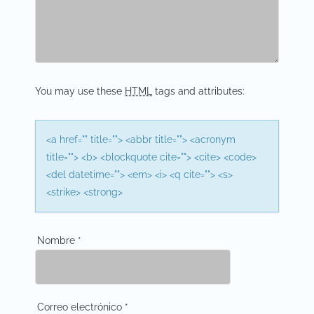
g
a
t
i
You may use these
HTML
tags and attributes:
o
n
<a href="" title=""> <abbr title=""> <acronym
title=""> <b> <blockquote cite=""> <cite> <code>
<del datetime=""> <em> <i> <q cite=""> <s>
<strike> <strong>
Nombre
*
Correo electrónico
*