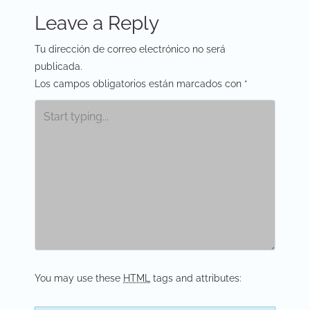
o
Leave a Reply
s
Tu dirección de correo electrónico no será
t
publicada.
Los campos obligatorios están marcados con
*
n
a
v
i
g
a
t
i
You may use these
HTML
tags and attributes:
o