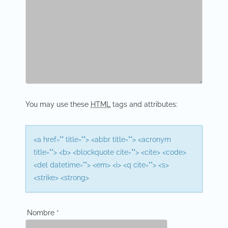
v
i
g
a
t
i
You may use these
HTML
tags and attributes:
o
n
<a href="" title=""> <abbr title=""> <acronym
title=""> <b> <blockquote cite=""> <cite> <code>
<del datetime=""> <em> <i> <q cite=""> <s>
<strike> <strong>
Nombre
*