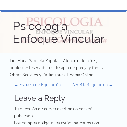
Psicología
Enfoque Vincular
Lic. María Gabriela Zapata – Atención de niños,
adolescentes y adultos. Terapia de pareja y familiar.
Obras Sociales y Particulares. Terapia Online
P
←
Escuela de Equitación
A y B Refrigeracion
→
o
Leave a Reply
s
Tu dirección de correo electrónico no será
t
publicada.
Los campos obligatorios están marcados con
*