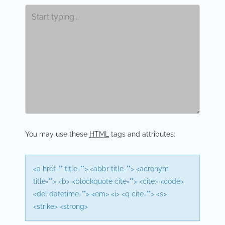
n
a
v
i
g
a
t
i
You may use these
HTML
tags and attributes:
o
n
<a href="" title=""> <abbr title=""> <acronym
title=""> <b> <blockquote cite=""> <cite> <code>
<del datetime=""> <em> <i> <q cite=""> <s>
<strike> <strong>