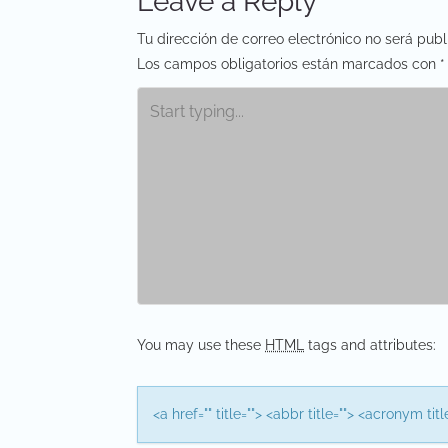
Leave a Reply
s
Tu dirección de correo electrónico no será publ
t
Los campos obligatorios están marcados con
*
n
a
v
i
g
a
t
You may use these
HTML
tags and attributes:
i
o
<a href="" title=""> <abbr title=""> <acronym t
n