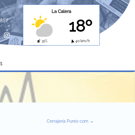
La Calera
18º
8857
ebook
instagram
31%
40 km/h
OS
Cerrajería Punto com
→