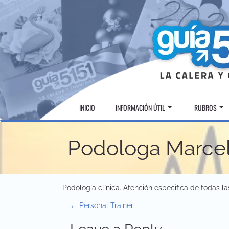
Skip
to
content
INICIO
INFORMACIÓN ÚTIL
RUBROS
Podologa Marcel
Podología clínica. Atención especifica de todas las
P
←
Personal Trainer
o