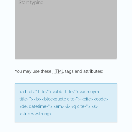
a
v
i
g
a
t
i
You may use these
HTML
tags and attributes:
o
n
<a href="" title=""> <abbr title=""> <acronym
title=""> <b> <blockquote cite=""> <cite> <code>
<del datetime=""> <em> <i> <q cite=""> <s>
<strike> <strong>