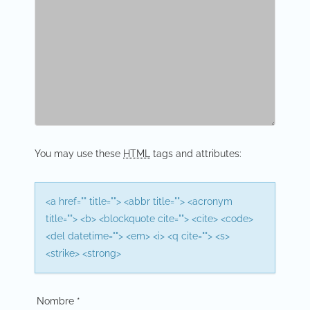
v
i
g
a
t
i
You may use these
HTML
tags and attributes:
o
n
<a href="" title=""> <abbr title=""> <acronym
title=""> <b> <blockquote cite=""> <cite> <code>
<del datetime=""> <em> <i> <q cite=""> <s>
<strike> <strong>
Nombre
*