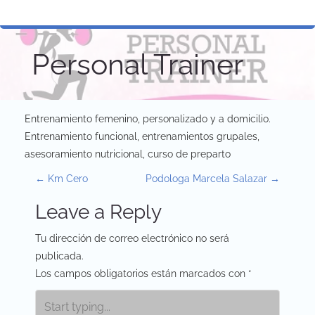
Personal Trainer
Entrenamiento femenino, personalizado y a domicilio.
Entrenamiento funcional, entrenamientos grupales,
asesoramiento nutricional, curso de preparto
P
←
Km Cero
Podologa Marcela Salazar
→
o
Leave a Reply
s
Tu dirección de correo electrónico no será
t
publicada.
Los campos obligatorios están marcados con
*
n
a