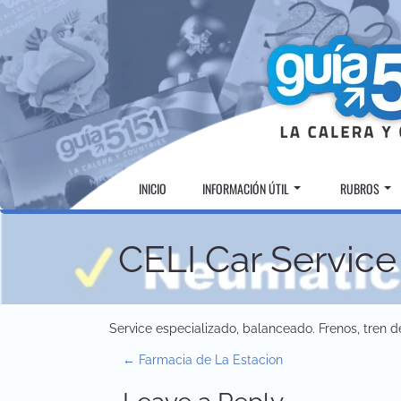
Skip
to
content
INICIO
INFORMACIÓN ÚTIL
RUBROS
CELI Car Service
Service especializado, balanceado. Frenos, tren d
P
←
Farmacia de La Estacion
o