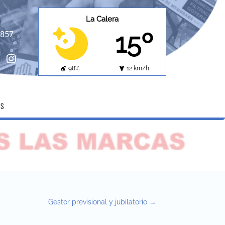
La Calera
15º
8857
ebook
instagram
98%
12 km/h
OS
Gestor previsional y jubilatorio
→