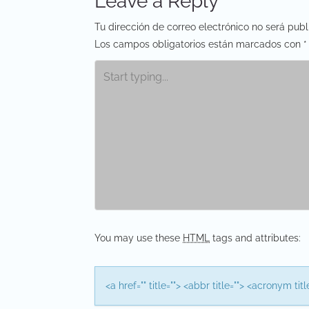
Leave a Reply
s
Tu dirección de correo electrónico no será publ
t
Los campos obligatorios están marcados con
*
n
a
v
i
g
a
t
You may use these
HTML
tags and attributes:
i
o
<a href="" title=""> <abbr title=""> <acronym t
n