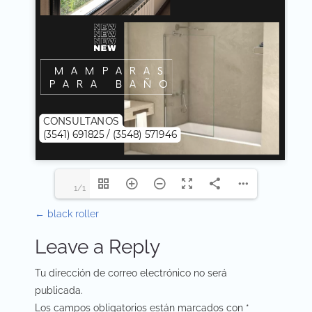
1/1
P
←
black roller
o
Leave a Reply
s
Tu dirección de correo electrónico no será
t
publicada.
Los campos obligatorios están marcados con
*