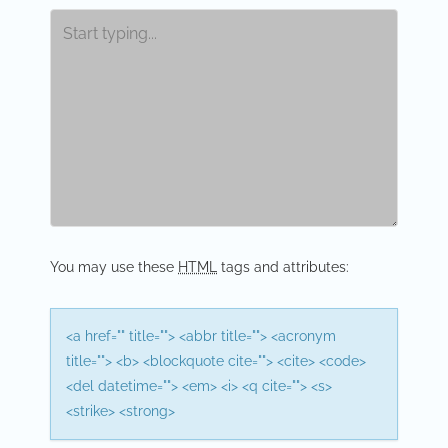
n
a
v
i
g
a
t
i
You may use these
HTML
tags and attributes:
o
n
<a href="" title=""> <abbr title=""> <acronym
title=""> <b> <blockquote cite=""> <cite> <code>
<del datetime=""> <em> <i> <q cite=""> <s>
<strike> <strong>